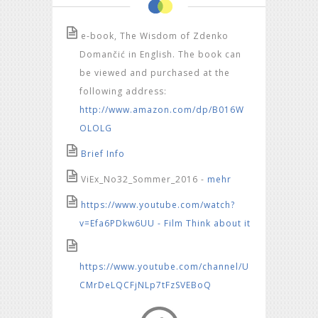
e-book, The Wisdom of Zdenko
Domančić in English. The book can
be viewed and purchased at the
following address:
http://www.amazon.com/dp/B016W
OLOLG
Brief Info
ViEx_No32_Sommer_2016 -
mehr
https://www.youtube.com/watch?
v=Efa6PDkw6UU - Film Think about it
https://www.youtube.com/channel/U
CMrDeLQCFjNLp7tFzSVEBoQ