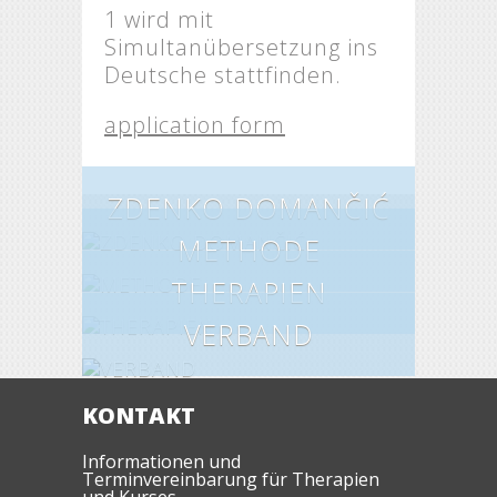
1 wird mit
Simultanübersetzung ins
Deutsche stattfinden.
application form
ZDENKO DOMANČIĆ
METHODE
THERAPIEN
VERBAND
KONTAKT
Informationen und
Terminvereinbarung für Therapien