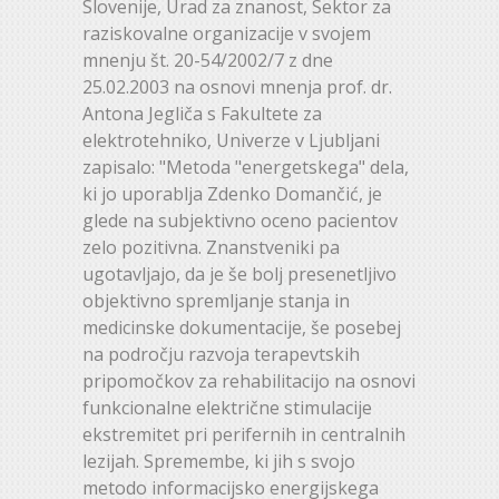
Slovenije, Urad za znanost, Sektor za
raziskovalne organizacije v svojem
mnenju št. 20-54/2002/7 z dne
25.02.2003 na osnovi mnenja prof. dr.
Antona Jegliča s Fakultete za
elektrotehniko, Univerze v Ljubljani
zapisalo: "Metoda "energetskega" dela,
ki jo uporablja Zdenko Domančić, je
glede na subjektivno oceno pacientov
zelo pozitivna. Znanstveniki pa
ugotavljajo, da je še bolj presenetljivo
objektivno spremljanje stanja in
medicinske dokumentacije, še posebej
na področju razvoja terapevtskih
pripomočkov za rehabilitacijo na osnovi
funkcionalne električne stimulacije
ekstremitet pri perifernih in centralnih
lezijah. Spremembe, ki jih s svojo
metodo informacijsko energijskega