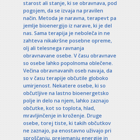
starost ali stanje, ki se obravnava, pod
pogojem, da se izvaja na pravilen
način. Metoda je naravna, terapevt pa
jemlje bioenergijo iz narave, ki je del
nas. Sama terapija je neboleča in ne
zahteva nikakršne posebne opreme,
olj ali telesnega ravnanja
obravnavane osebe. V času obravnave
so osebe lahko popolnoma oblečene.
Večina obravnavanih oseb navaja, da
so v času terapije občutile globoko
umirjenost. Nekatere osebe, ki so
občutljive na lastno bioenergetsko
polje in delo na njem, lahko zaznajo
občutke, kot so toplota, hlad,
mravljinčenje in kroženje. Druge
osebe, torej tiste, ki takih občutkov
ne zaznajo, pa enostavno uživajo pri
sproščanju, prejemanju energije in