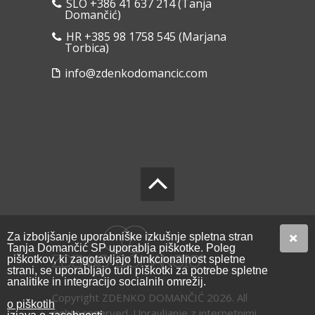
SLO +386 41 637 214 (Tanja
Domančić)
HR +385 98 1758 545 (Marjana
Torbica)
info@zdenkodomancic.com
Za izboljšanje uporabniške izkušnje spletna stran
Tanja Domančić SP uporablja piškotke. Poleg
piškotkov, ki zagotavljajo funkcionalnost spletne
strani, se uporabljajo tudi piškotki za potrebe spletne
analitike in integracijo socialnih omrežij.
Copyright ZDENKO DOMANČIĆ 2026. All
o piškotih
rights reserved.
Upravljanje z internetnimi