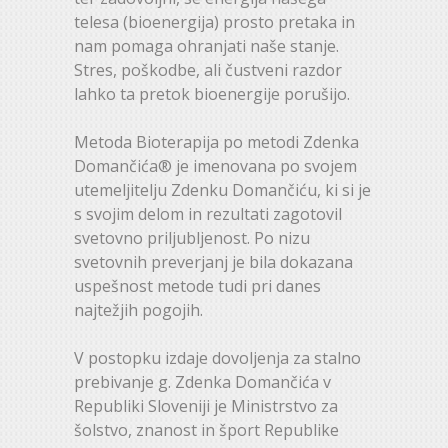
telesa (bioenergija) prosto pretaka in
nam pomaga ohranjati naše stanje.
Stres, poškodbe, ali čustveni razdor
lahko ta pretok bioenergije porušijo.
Metoda Bioterapija po metodi Zdenka
Domančića® je imenovana po svojem
utemeljitelju Zdenku Domančiću, ki si je
s svojim delom in rezultati zagotovil
svetovno priljubljenost. Po nizu
svetovnih preverjanj je bila dokazana
uspešnost metode tudi pri danes
najtežjih pogojih.
V postopku izdaje dovoljenja za stalno
prebivanje g. Zdenka Domančića v
Republiki Sloveniji je Ministrstvo za
šolstvo, znanost in šport Republike