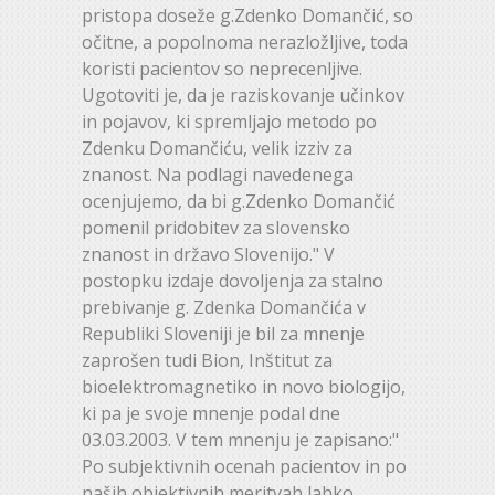
pristopa doseže g.Zdenko Domančić, so
očitne, a popolnoma nerazložljive, toda
koristi pacientov so neprecenljive.
Ugotoviti je, da je raziskovanje učinkov
in pojavov, ki spremljajo metodo po
Zdenku Domančiću, velik izziv za
znanost. Na podlagi navedenega
ocenjujemo, da bi g.Zdenko Domančić
pomenil pridobitev za slovensko
znanost in državo Slovenijo." V
postopku izdaje dovoljenja za stalno
prebivanje g. Zdenka Domančića v
Republiki Sloveniji je bil za mnenje
zaprošen tudi Bion, Inštitut za
bioelektromagnetiko in novo biologijo,
ki pa je svoje mnenje podal dne
03.03.2003. V tem mnenju je zapisano:"
Po subjektivnih ocenah pacientov in po
naših objektivnih meritvah lahko