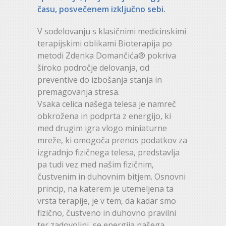
času, posvečenem izključno sebi.
V sodelovanju s klasičnimi medicinskimi
terapijskimi oblikami Bioterapija po
metodi Zdenka Domančića® pokriva
široko področje delovanja, od
preventive do izbošanja stanja in
premagovanja stresa.
Vsaka celica našega telesa je namreč
obkrožena in podprta z energijo, ki
med drugim igra vlogo miniaturne
mreže, ki omogoča prenos podatkov za
izgradnjo fizičnega telesa, predstavlja
pa tudi vez med našim fizičnim,
čustvenim in duhovnim bitjem. Osnovni
princip, na katerem je utemeljena ta
vrsta terapije, je v tem, da kadar smo
fizično, čustveno in duhovno pravilni
ter zadovoljni, se energija našega