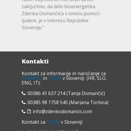
zaključimo, da delo bioenergetika
Zdenka Domančića v smislu pomoči
ljudem, je v interesu Republike
Slovenije."
Kontakti
Kontakt za informacije in naročanje za
TERAPIJE
in
TEČAJ
v Sloveniji (HR, SLO,
ENG, IT):
00386 41 637 214 (Tanja Domančić)
00385 98 1758 545 (Marjana Torbica)
info@zdenkodomancic.com
Kontakt za
TEČAJ
v Sloveniji