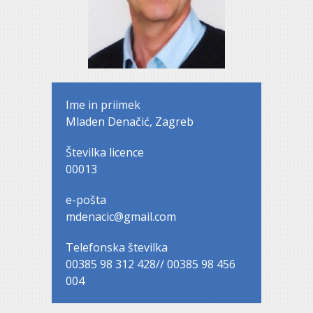
Ime in priimek
Mladen Denačić, Zagreb
Številka licence
00013
e-pošta
mdenacic@gmail.com
Telefonska številka
00385 98 312 428// 00385 98 456
004