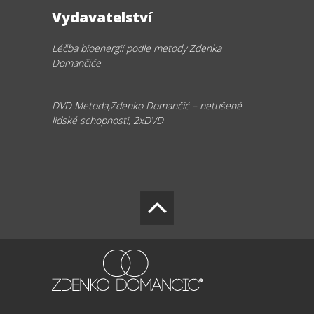
Vydavatelství
Léčba bioenergií podle metody Zdenka
Domančiće
DVD Metoda
,Zdenko Domančić – netušené
lidské schopnosti
, 2xDVD