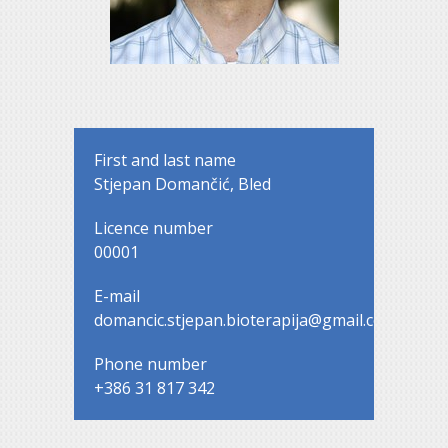
First and last name
Stjepan Domančić, Bled
Licence number
00001
E-mail
domancic.stjepan.bioterapija@gmail.com
Phone number
+386 31 817 342