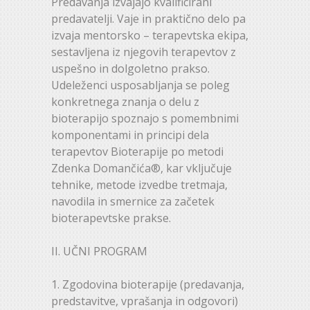
Predavanja izvajajo kvalificirani
predavatelji. Vaje in praktično delo pa
izvaja mentorsko – terapevtska ekipa,
sestavljena iz njegovih terapevtov z
uspešno in dolgoletno prakso.
Udeleženci usposabljanja se poleg
konkretnega znanja o delu z
bioterapijo spoznajo s pomembnimi
komponentami in principi dela
terapevtov Bioterapije po metodi
Zdenka Domančića®, kar vključuje
tehnike, metode izvedbe tretmaja,
navodila in smernice za začetek
bioterapevtske prakse.
II. UČNI PROGRAM
1. Zgodovina bioterapije (predavanja,
predstavitve, vprašanja in odgovori)