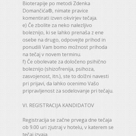
Bioterapije po metodi Zdenka
Domančića®, nimate pravice
komentirati izven okvirjev tečaja.
e) Če zbolite za neko nalezljivo
boleznijo, ki se lahko prenaša z ene
osebe na drugo, odpovejte prihod in
ponudili Vam bomo možnost prihoda
na tečaj v novem terminu.
f) Če obolevate za določeno psihično
boleznijo (shizofrenija, psihoza,
zasvojenost, itn.), ste to dolžni navesti
pri prijavi, da lahko ocenimo Vašo
pripravljenost za sodelovanje pri tečaju.
VI. REGISTRACIJA KANDIDATOV
Registracija se začne prvega dne tečaja
ob 9.00 uri zjutraj v hotelu, v katerem se
tečaj izvaja.